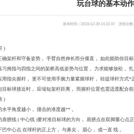
玩台球的基本动
发布时间：2019-12-30 14:22:47
浏览次数
 )
正确架杆和守备姿势， 手臂自然伸长而分僵直， 如此能助你目
练习拇指与四指之间的架桥高低姿势与位置， 力求能够放松， 扎实
仅用指尖握杆， 更不可使用手腕力量紧握球杆， 轻提球杆方式*
与目标球接近时， 应缩短架杆距离， 而握杆位置也需适度配合前
 )
水平角度越小， 撞击的准度越** 。
肩膀线 ( 中心线 )要对准目标球的方向， 肩膀点在双脚重心点正
巴中心点 在球杆的正上方， 与鼻尖， 眉心， 成一直 线 。