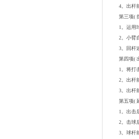
4
。出杆前
第三项( 
1
。运用
2
。小臂
3
。回杆速
第四项( 
1
。将打
2
。出杆
3
。出杆
第五项( 
1
。出击
2
。击球
3
。球杆