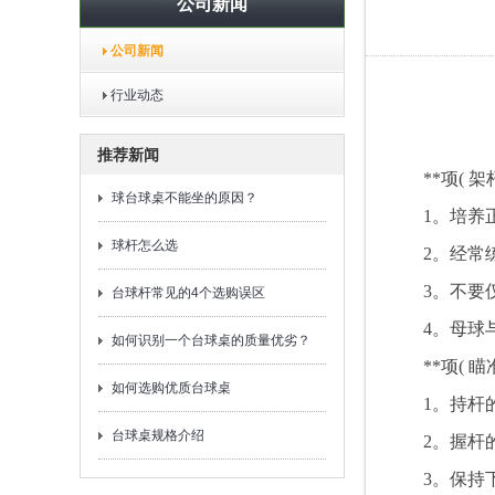
公司新闻
公司新闻
行业动态
推荐新闻
**
项( 架杆
球台球桌不能坐的原因？
1
。培养
球杆怎么选
2
。经常
3
。不要
台球杆常见的4个选购误区
4
。母球
如何识别一个台球桌的质量优劣？
**
项( 瞄准
如何选购优质台球桌
1
。持杆的
台球桌规格介绍
2
。握杆的
3
。保持下