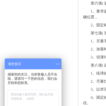
第六项( 
1
。要求
确位置 。
2
。固定
第七项( 
1
。尽量
2
。加塞
3
。切薄球
请您留言
第八项( 
1
。练球
感谢您的关注，当前客服人员不在
线，请填写一下您的信息，我们会
2
。尽量
尽快和您联系。
3
。以求
4
。固定
径。