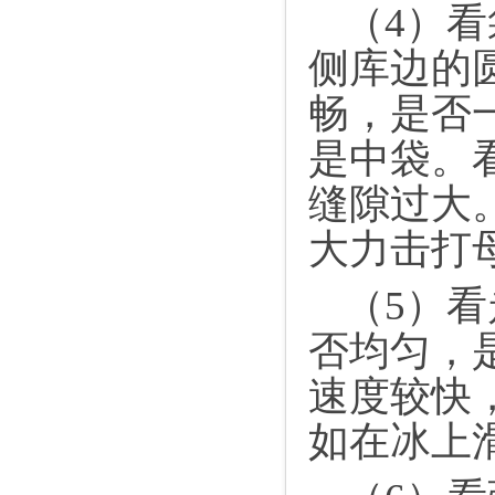
（4）
侧库边的
畅，是否
是中袋。
缝隙过大
大力击打
（5）
否均匀，
速度较快
如在冰上