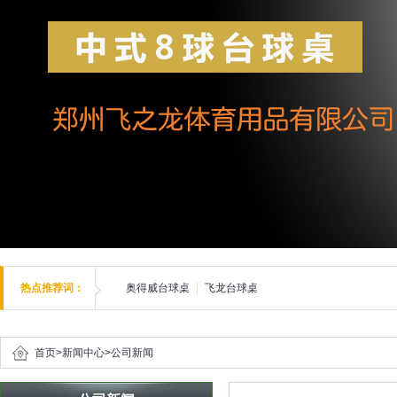
热点推荐词：
奥得威台球桌
飞龙台球桌
首页
>
新闻中心
>
公司新闻