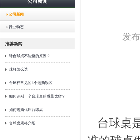
公司新闻
公司新闻
行业动态
发布时
推荐新闻
球台球桌不能坐的原因？
球杆怎么选
台球杆常见的4个选购误区
如何识别一个台球桌的质量优劣？
如何选购优质台球桌
台球桌
台球桌规格介绍